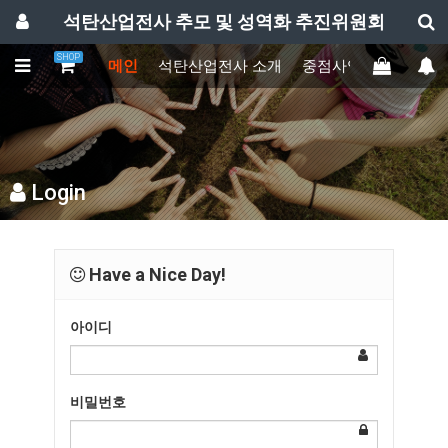
석탄산업전사 추모 및 성역화 추진위원회
SHOP
메인
석탄산업전사 소개
중점사업
주요활동
Login
Have a Nice Day!
아이디
비밀번호