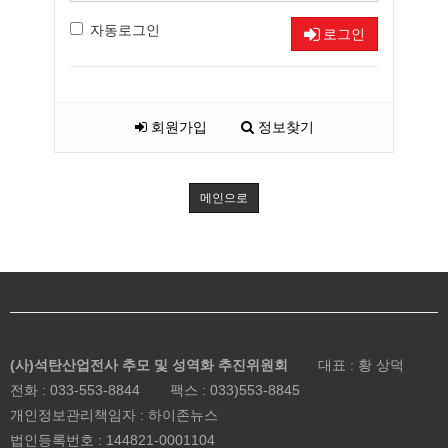
자동로그인
로그인
회원가입
정보찾기
메인으로
(사)석탄산업전사 추모 및 성역화 추진위원회
대표 : 황 상덕
전화 :
033-553-8844
팩스 : 033)553-8845
개인정보관리책임자 : 하이존뉴스
법인등록번호 :
144821-0001104