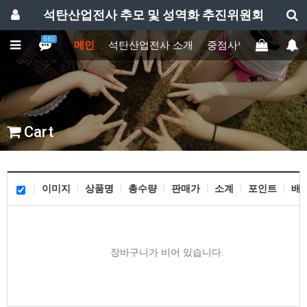
석탄산업전사 추모 및 성역화 추진위원회
BBS
메인
석탄산업전사 소개
중점사업
주요활동
Cart
이미지
상품명
총수량
판매가
소계
포인트
배
장바구니가 비어 있습니다.