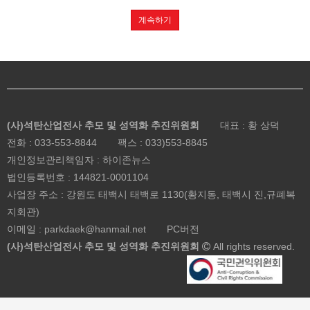
계속하기
(사)석탄산업전사 추모 및 성역화 추진위원회
대표 : 황 상덕
전화 :
033-553-8844
팩스 : 033)553-8845
개인정보관리책임자 : 하이존뉴스
법인등록번호 :
144821-0001104
사업장 주소 : 강원도 태백시 태백로 1130(황지동, 태백시 진,규폐복
지회관)
이메일 : parkdaek@hanmail.net
PC버전
(사)석탄산업전사 추모 및 성역화 추진위원회
All rights reserved.