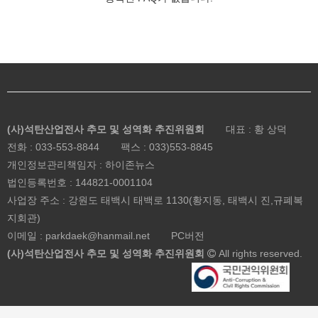
(사)석탄산업전사 추모 및 성역화 추진위원회
대표 : 황 상덕
전화 :
033-553-8844
팩스 : 033)553-8845
개인정보관리책임자 : 하이존뉴스
법인등록번호 :
144821-0001104
사업장 주소 : 강원도 태백시 태백로 1130(황지동, 태백시 진,규폐복
지회관)
이메일 : parkdaek@hanmail.net
PC버전
(사)석탄산업전사 추모 및 성역화 추진위원회
All rights reserved.