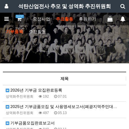
석탄산업전사 추모 및 성역화 추진위원회
SHOP
산업전사 소개
중점사업
주요활동
후원하기
추진위에 바
기부품목
주요활동
제목
2026년 기부금 모집완료등록
성역화추진위원회
192
07.01
2025년 기부금품모집 및 사용명세보고서(폐광지역주민대…
성역화추진위원회
497
05.13
기부금품모집완료보고서