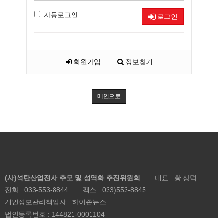
자동로그인
로그인
회원가입
정보찾기
메인으로
(사)석탄산업전사 추모 및 성역화 추진위원회
대표 : 황 상덕
전화 :
033-553-8844
팩스 : 033)553-8845
개인정보관리책임자 : 하이존뉴스
법인등록번호 :
144821-0001104