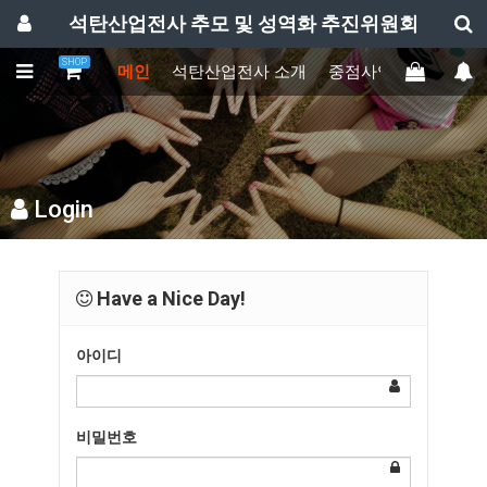
석탄산업전사 추모 및 성역화 추진위원회
SHOP
메인
석탄산업전사 소개
중점사업
주요활동
Login
Have a Nice Day!
아이디
비밀번호