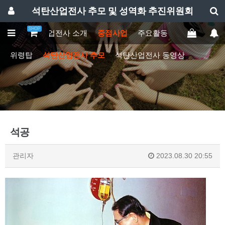
석탄산업전사 추모 및 성역화 추진위원회
SHOP
메인
석탄산업전사 소개
중점사업
주요활동
후원하기
추
위령탑
석탄산업전사 추모
석탄산업전사 동영상
석공
관리자
2023.08.30 20:55