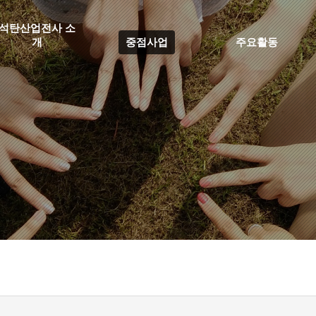
석탄산업전사 소
개
중점사업
주요활동