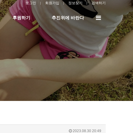
로그인
회원가입
정보찾기
검색하기
전
후원하기
추진위에 바란다
체
메
뉴
2023.08.30 20:49