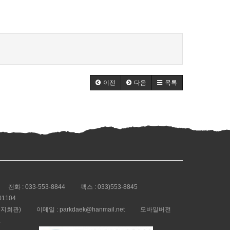
이전
다음
목록
전화 :
033-553-8844
팩스 : 033)553-8845
01104
복지회관)
이메일 : parkdaek@hanmail.net
모바일버전
.