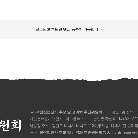
로그인한 회원만 댓글 등록이 가능합니다.
(사)석탄산업전사 추모 및 성역화 추진위원회
대표 : 황 상덕
개인정보관리책임자 : 하이존뉴스
법인등록번호 :
144821-00
사업장 주소 : 강원도 태백시 태백로 1130(황지동, 태백시 진,규폐
(사)석탄산업전사 추모 및 성역화 추진위원회
All rights reserved