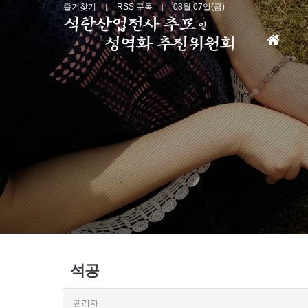
즐겨찾기
RSS 구독
08월 07일(금)
홈
으
로
석공
관리자